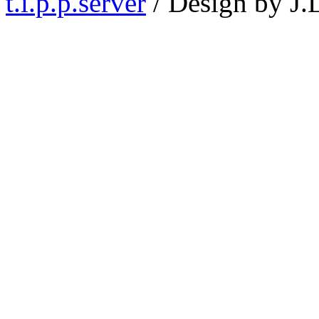
t.i.p.p.server
/ Design by J.