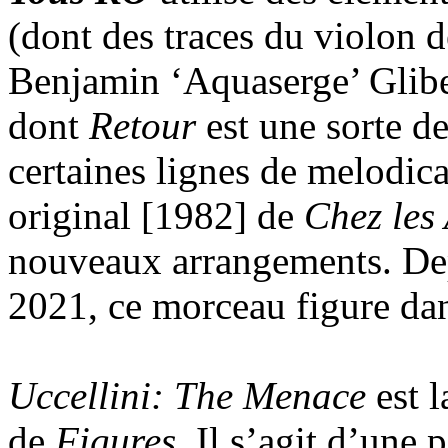
(dont des traces du violon d
Benjamin ‘Aquaserge’ Gliber
dont
Retour
est une sorte de
certaines lignes de melodic
original [1982] de
Chez les
nouveaux arrangements. Depu
2021, ce morceau figure dan
Uccellini: The Menace
est 
de
Figures
. Il s’agit d’une 