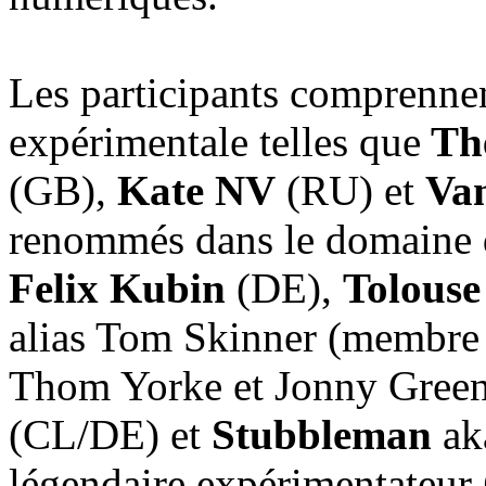
Les participants comprennen
expérimentale telles que
Th
(GB),
Kate NV
(RU) et
Van
renommés dans le domaine d
Felix Kubin
(DE),
Tolouse
alias Tom Skinner (membre 
Thom Yorke et Jonny Gree
(CL/DE) et
Stubbleman
aka
légendaire expérimentateur